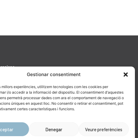
arcelona
Gestionar consentiment
es millors experiències, utilitzem tecnologies com les cookies per
 i/o accedir a la informació del dispositiu. El consentiment d'aquestes
 ens permetrà processar dades com ara el comportament de navegació o
cacions úniques en aquest lloc. No consentir o retirar el consentiment, pot
tivament certes característiques i funcions.
ceptar
Denegar
Veure preferències