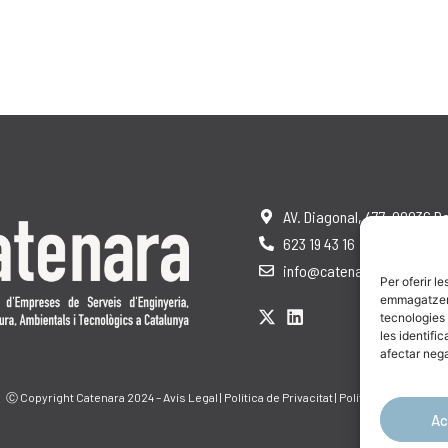
AV. Diagonal, 477, 08036 B
623 19 43 16
info@catenara.cat
Per oferir l
emmagatzemar
tecnologies
les identifi
afectar nega
Ⓒ Copyright Catenara 2024 –
Avís Legal
|
Política de Privacitat
|
Política de Cookies
Ac