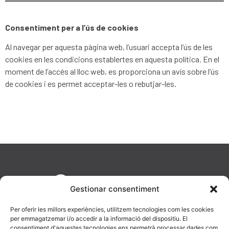
Consentiment per a l’ús de cookies
Al navegar per aquesta pàgina web, l’usuari accepta l’ús de les
cookies en les condicions establertes en aquesta política. En el
moment de l’accés al lloc web, es proporciona un avís sobre l’ús
de cookies i es permet acceptar-les o rebutjar-les.
Gestionar consentiment
Per oferir les millors experiències, utilitzem tecnologies com les cookies
per emmagatzemar i/o accedir a la informació del dispositiu. El
consentiment d'aquestes tecnologies ens permetrà processar dades com