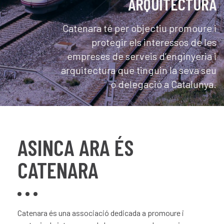
ASINCA ARA ÉS CATENARA
ASINCA ha iniciat una nova etapa
d'evolució i creixement que es
reflecteix en un canvi significatiu: a
ASINCA ARA ÉS
partir d'ara, l'associació serà
coneguda com Catenara;
CATENARA
Associació d'Empreses de Serveis
d'Enginyeria, d'Arquitectura,
Ambientals i Tecnològics a
Catenara és una associació dedicada a promoure i
Catalunya.