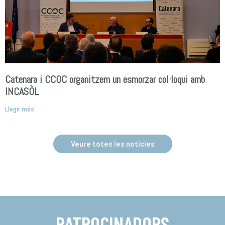
Catenara i CCOC organitzem un esmorzar col·loqui amb
INCASÒL
Llegir més
Veure totes les notícies
PATROCINADORS