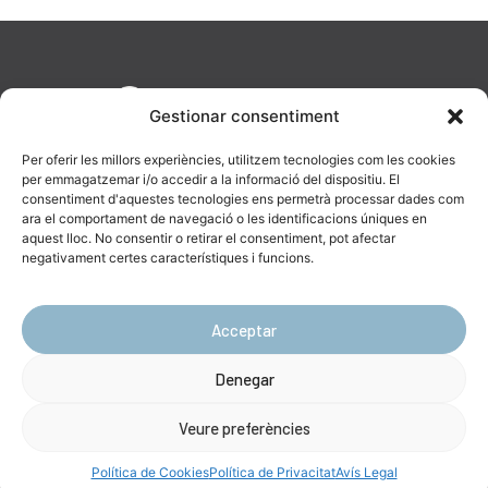
Gestionar consentiment
Per oferir les millors experiències, utilitzem tecnologies com les cookies
per emmagatzemar i/o accedir a la informació del dispositiu. El
consentiment d'aquestes tecnologies ens permetrà processar dades com
ara el comportament de navegació o les identificacions úniques en
aquest lloc. No consentir o retirar el consentiment, pot afectar
AV. Diagonal, 477, 08036 Barcelona
negativament certes característiques i funcions.
623 19 43 16
info@catenara.cat
Acceptar
Denegar
Ⓒ Copyright Catenara 2024 –
Avís Legal
|
Política de Privacitat
|
Política
de Cookies
Veure preferències
Política de Cookies
Política de Privacitat
Avís Legal