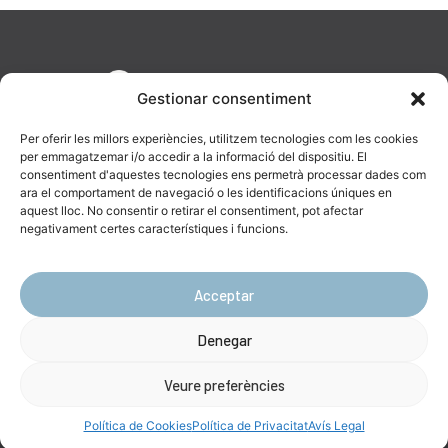
Gestionar consentiment
Per oferir les millors experiències, utilitzem tecnologies com les cookies
per emmagatzemar i/o accedir a la informació del dispositiu. El
consentiment d'aquestes tecnologies ens permetrà processar dades com
ara el comportament de navegació o les identificacions úniques en
aquest lloc. No consentir o retirar el consentiment, pot afectar
AV. Diagonal, 477, 08036 Barcelona
negativament certes característiques i funcions.
623 19 43 16
info@catenara.cat
Acceptar
Denegar
Ⓒ Copyright Catenara 2024 –
Avís Legal
|
Política de Privacitat
|
Política
de Cookies
Veure preferències
Política de Cookies
Política de Privacitat
Avís Legal