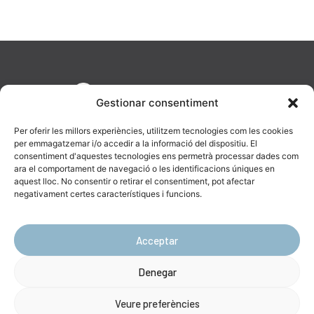
Gestionar consentiment
Per oferir les millors experiències, utilitzem tecnologies com les cookies
per emmagatzemar i/o accedir a la informació del dispositiu. El
consentiment d'aquestes tecnologies ens permetrà processar dades com
ara el comportament de navegació o les identificacions úniques en
aquest lloc. No consentir o retirar el consentiment, pot afectar
AV. Diagonal, 477, 08036 Barcelona
negativament certes característiques i funcions.
623 19 43 16
info@catenara.cat
Acceptar
Denegar
Ⓒ Copyright Catenara 2024 –
Avís Legal
|
Política de Privacitat
|
Política
de Cookies
Veure preferències