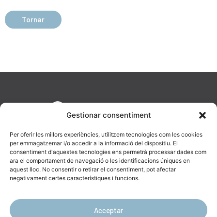
Tornar
Gestionar consentiment
Per oferir les millors experiències, utilitzem tecnologies com les cookies
per emmagatzemar i/o accedir a la informació del dispositiu. El
consentiment d'aquestes tecnologies ens permetrà processar dades com
ara el comportament de navegació o les identificacions úniques en
aquest lloc. No consentir o retirar el consentiment, pot afectar
AV. Diagonal, 477, 08036 Barcelona
negativament certes característiques i funcions.
623 19 43 16
info@catenara.cat
Acceptar