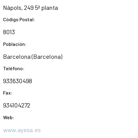
Nàpols, 249 5ª planta
Código Postal:
8013
Población:
Barcelona (Barcelona)
Teléfono:
933630498
Fax:
934104272
Web:
www.ayesa.es