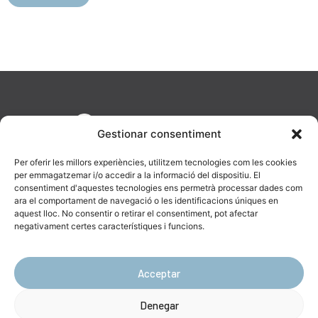
Gestionar consentiment
Per oferir les millors experiències, utilitzem tecnologies com les cookies
per emmagatzemar i/o accedir a la informació del dispositiu. El
consentiment d'aquestes tecnologies ens permetrà processar dades com
ara el comportament de navegació o les identificacions úniques en
aquest lloc. No consentir o retirar el consentiment, pot afectar
AV. Diagonal, 477, 08036 Barcelona
negativament certes característiques i funcions.
623 19 43 16
info@catenara.cat
Acceptar
Denegar