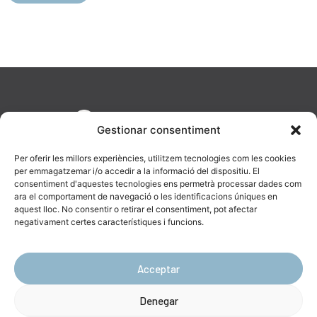
Gestionar consentiment
Per oferir les millors experiències, utilitzem tecnologies com les cookies
per emmagatzemar i/o accedir a la informació del dispositiu. El
consentiment d'aquestes tecnologies ens permetrà processar dades com
ara el comportament de navegació o les identificacions úniques en
aquest lloc. No consentir o retirar el consentiment, pot afectar
AV. Diagonal, 477, 08036 Barcelona
negativament certes característiques i funcions.
623 19 43 16
info@catenara.cat
Acceptar
Denegar