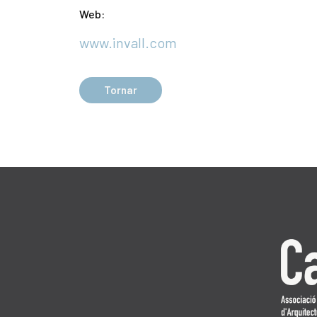
Web:
www.invall.com
Tornar