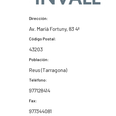
Dirección:
Av. Marià Fortuny, 83 4ª
Código Postal:
43203
Población:
Reus (Tarragona)
Teléfono:
977128414
Fax:
977344081