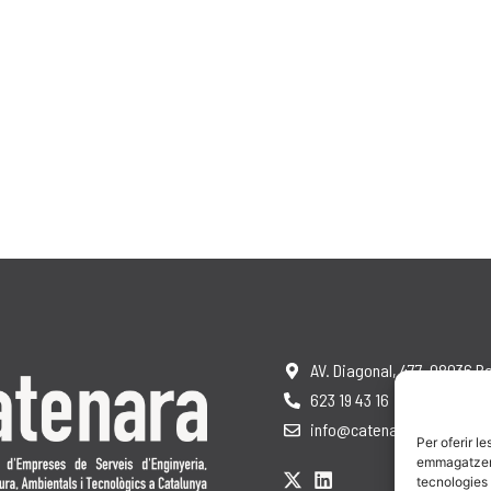
AV. Diagonal, 477, 08036 B
623 19 43 16
info@catenara.cat
Per oferir l
emmagatzemar
tecnologies