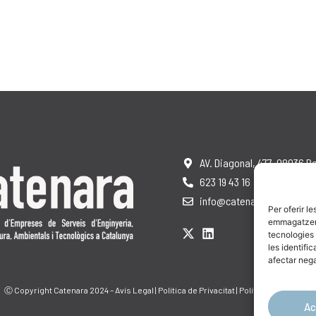
AV. Diagonal, 477, 08036 B
623 19 43 16
info@catenara.cat
Per oferir l
emmagatzemar
tecnologies
les identifi
afectar nega
Ⓒ Copyright Catenara 2024 –
Avís Legal
|
Política de Privacitat
|
Política de Cookies
Ac