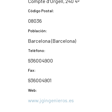
Compte d’Urgell, 240 4º
Código Postal:
08036
Población:
Barcelona (Barcelona)
Teléfono:
936004900
Fax:
936004901
Web:
www.jgingenieros.es