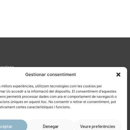
arcelona
Gestionar consentiment
es millors experiències, utilitzem tecnologies com les cookies per
 i/o accedir a la informació del dispositiu. El consentiment d'aquestes
 ens permetrà processar dades com ara el comportament de navegació o
cacions úniques en aquest lloc. No consentir o retirar el consentiment, pot
tivament certes característiques i funcions.
ceptar
Denegar
Veure preferències