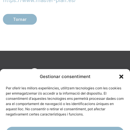
Tornar
Gestionar consentiment
Per oferir les millors experiències, utilitzem tecnologies com les cookies
per emmagatzemar i/o accedir a la informació del dispositiu. El
consentiment d'aquestes tecnologies ens permetrà processar dades com
ara el comportament de navegació o les identificacions úniques en
aquest lloc. No consentir o retirar el consentiment, pot afectar
AV. Diagonal, 477, 08036 Barcelona
negativament certes característiques i funcions.
623 19 43 16
info@catenara.cat