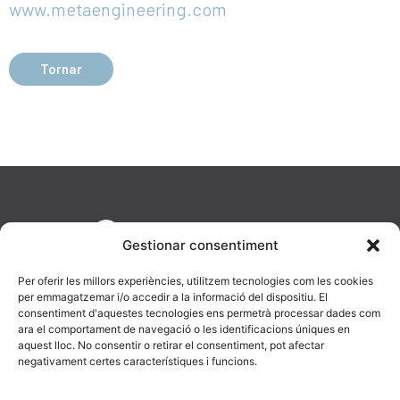
www.metaengineering.com
Tornar
Gestionar consentiment
Per oferir les millors experiències, utilitzem tecnologies com les cookies
per emmagatzemar i/o accedir a la informació del dispositiu. El
consentiment d'aquestes tecnologies ens permetrà processar dades com
ara el comportament de navegació o les identificacions úniques en
aquest lloc. No consentir o retirar el consentiment, pot afectar
AV. Diagonal, 477, 08036 Barcelona
negativament certes característiques i funcions.
623 19 43 16
info@catenara.cat