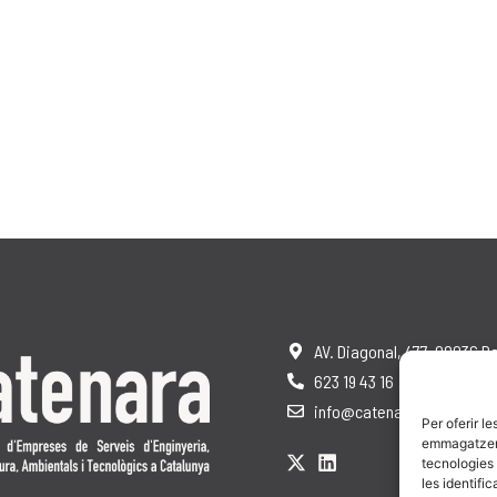
AV. Diagonal, 477, 08036 B
623 19 43 16
info@catenara.cat
Per oferir l
emmagatzemar
tecnologies
les identifi