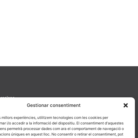
arcelona
Gestionar consentiment
es millors experiències, utilitzem tecnologies com les cookies per
 i/o accedir a la informació del dispositiu. El consentiment d'aquestes
 ens permetrà processar dades com ara el comportament de navegació o
cacions úniques en aquest lloc. No consentir o retirar el consentiment, pot