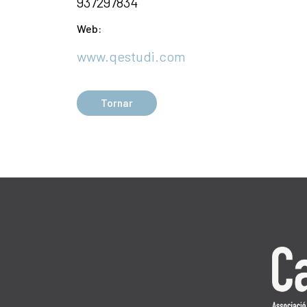
937297834
Web:
www.qestudi.com
Tornar