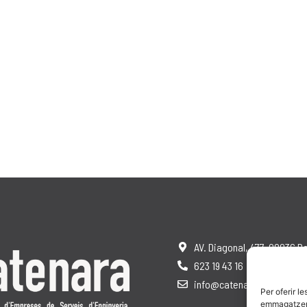
AV. Diagonal, 477, 08036 B
623 19 43 16
info@catenara.cat
Per oferir l
emmagatzemar