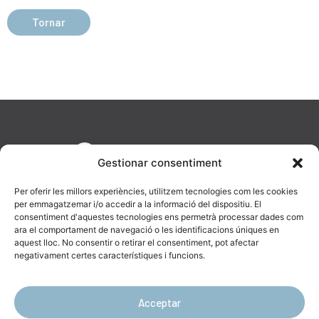
Tornar
Gestionar consentiment
Per oferir les millors experiències, utilitzem tecnologies com les cookies
per emmagatzemar i/o accedir a la informació del dispositiu. El
consentiment d'aquestes tecnologies ens permetrà processar dades com
ara el comportament de navegació o les identificacions úniques en
aquest lloc. No consentir o retirar el consentiment, pot afectar
AV. Diagonal, 477, 08036 Barcelona
negativament certes característiques i funcions.
623 19 43 16
info@catenara.cat
Acceptar