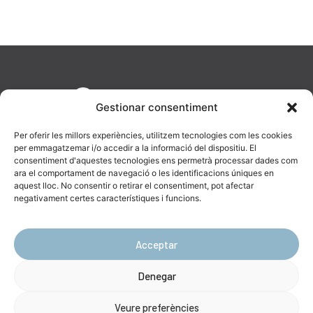
Gestionar consentiment
Per oferir les millors experiències, utilitzem tecnologies com les cookies
per emmagatzemar i/o accedir a la informació del dispositiu. El
consentiment d'aquestes tecnologies ens permetrà processar dades com
ara el comportament de navegació o les identificacions úniques en
aquest lloc. No consentir o retirar el consentiment, pot afectar
AV. Diagonal, 477, 08036 Barcelona
negativament certes característiques i funcions.
623 19 43 16
info@catenara.cat
Acceptar
Denegar
Ⓒ Copyright Catenara 2024 –
Avís Legal
|
Política de Privacitat
|
Política
de Cookies
Veure preferències