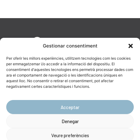
Gestionar consentiment
Per oferir les millors experiències, utilitzem tecnologies com les cookies
per emmagatzemar i/o accedir a la informació del dispositiu. El
consentiment d'aquestes tecnologies ens permetrà processar dades com
ara el comportament de navegació o les identificacions úniques en
aquest lloc. No consentir o retirar el consentiment, pot afectar
AV. Diagonal, 477, 08036 Barcelona
negativament certes característiques i funcions.
623 19 43 16
info@catenara.cat
Acceptar
Denegar
Ⓒ Copyright Catenara 2024 –
Avís Legal
|
Política de Privacitat
|
Política
de Cookies
Veure preferències