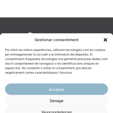
Gestionar consentiment
Per oferir les millors experiències, utilitzem tecnologies com les cookies
per emmagatzemar i/o accedir a la informació del dispositiu. El
consentiment d'aquestes tecnologies ens permetrà processar dades com
ara el comportament de navegació o les identificacions úniques en
aquest lloc. No consentir o retirar el consentiment, pot afectar
AV. Diagonal, 477, 08036 Barcelona
negativament certes característiques i funcions.
623 19 43 16
info@catenara.cat
Acceptar
Denegar
Ⓒ Copyright Catenara 2024 –
Avís Legal
|
Política de Privacitat
|
Política
de Cookies
Veure preferències