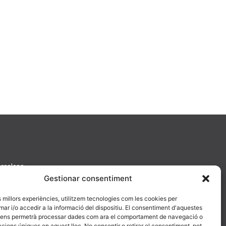
arcelona
Gestionar consentiment
es millors experiències, utilitzem tecnologies com les cookies per
 i/o accedir a la informació del dispositiu. El consentiment d'aquestes
 ens permetrà processar dades com ara el comportament de navegació o
cacions úniques en aquest lloc. No consentir o retirar el consentiment, pot