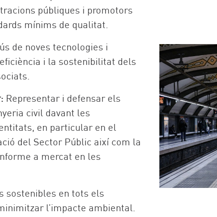
racions públiques i promotors
dards mínims de qualitat.
ús de noves tecnologies i
iciència i la sostenibilitat dels
sociats.
:
Representar i defensar els
eria civil davant les
ntitats, en particular en el
ció del Sector Públic així com la
onforme a mercat en les
 sostenibles en tots els
r minimitzar l’impacte ambiental.