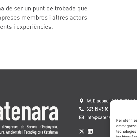
a de ser un punt de trobada que
 empreses membres i altres actors
nts i experiències.
AV. Diagonal, 477, 08036 B
623 19 43 16
info@catenara.cat
Per oferir l
emmagatzemar
tecnologies
les identifi