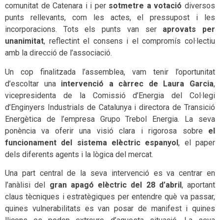
comunitat de Catenara i i per
sotmetre a votació
diversos
punts rellevants, com les actes, el pressupost i les
incorporacions. Tots els punts van ser
aprovats per
unanimitat
, reflectint el consens i el compromís col·lectiu
amb la direcció de l’associació.
Un cop finalitzada l’assemblea, vam tenir l’oportunitat
d’escoltar una
intervenció a càrrec de Laura Garcia
,
vicepresidenta de la Comissió d’Energia del Col·legi
d’Enginyers Industrials de Catalunya i directora de Transició
Energètica de l’empresa Grupo Trebol Energia. La seva
ponència va oferir una visió clara i rigorosa sobre
el
funcionament del sistema elèctric espanyol
, el paper
dels diferents agents i la lògica del mercat.
Una part central de la seva intervenció es va centrar en
l’anàlisi del
gran apagó elèctric del 28 d’abril
, aportant
claus tècniques i estratègiques per entendre què va passar,
quines vulnerabilitats es van posar de manifest i quines