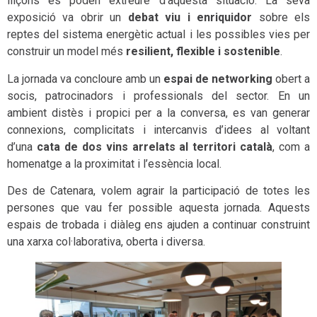
lliçons es poden extreure d’aquesta situació. La seva
exposició va obrir un
debat viu i enriquidor
sobre els
reptes del sistema energètic actual i les possibles vies per
construir un model més
resilient, flexible i sostenible
.
La jornada va concloure amb un
espai de networking
obert a
socis, patrocinadors i professionals del sector. En un
ambient distès i propici per a la conversa, es van generar
connexions, complicitats i intercanvis d’idees al voltant
d’una
cata de dos vins arrelats al territori català
, com a
homenatge a la proximitat i l’essència local.
Des de Catenara, volem agrair la participació de totes les
persones que vau fer possible aquesta jornada. Aquests
espais de trobada i diàleg ens ajuden a continuar construint
una xarxa col·laborativa, oberta i diversa.